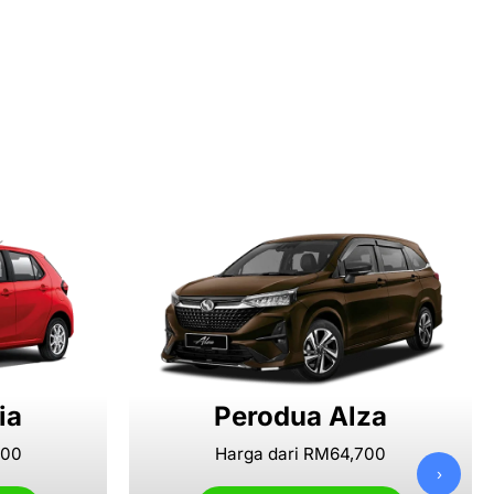
ia
Perodua Alza
000
Harga dari RM64,700
›