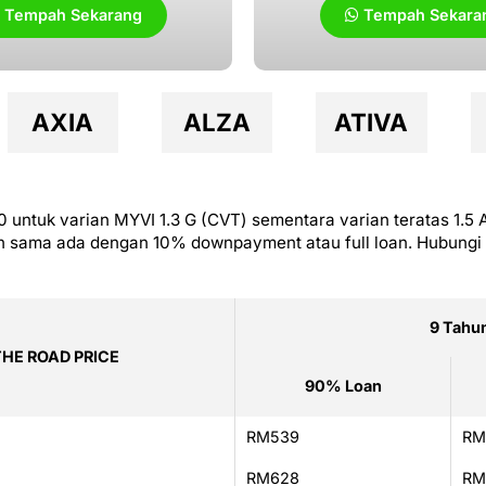
Tempah Sekarang
Tempah Sekara
AXIA
ALZA
ATIVA
untuk varian MYVI 1.3 G (CVT) sementara varian teratas 1.5 
hun sama ada dengan 10% downpayment atau full loan. Hubung
9 Tahu
THE ROAD PRICE
90% Loan
RM539
RM
RM628
RM