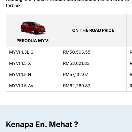
terbaik.
ON THE ROAD PRICE
PERODUA MYVI
MYVI 1.3L G
RM50,505.55
MYVI 1.5 X
RM53,021.83
MYVI 1.5 H
RM57,132.07
MYVI 1.5 AV
RM62,269.87
Kenapa En. Mehat ?