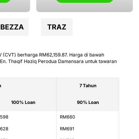
BEZZA
TRAZ
V (CVT) berharga RM62,159.87. Harga di bawah
 En. Thaqif Haziq Perodua Damansara untuk tawaran
n
7 Tahun
100% Loan
90% Loan
598
RM660
628
RM691