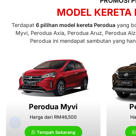
PROMOSI P
MODEL KERETA 
Terdapat
6 pilihan model kereta Perodua
yang bol
Myvi, Perodua Axia, Perodua Aruz, Perodua Alz
Perodua ini mendapat sambutan yang hang
Perodua Myvi
P
Harga dari RM46,500
Ha
‹
Tempah Sekarang