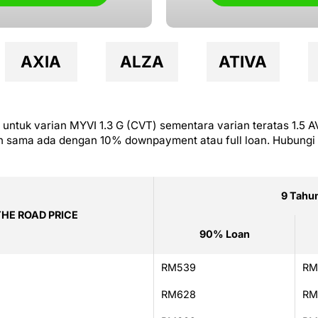
AXIA
ALZA
ATIVA
ntuk varian MYVI 1.3 G (CVT) sementara varian teratas 1.5 A
un sama ada dengan 10% downpayment atau full loan. Hubungi
9 Tahu
THE ROAD PRICE
90% Loan
RM539
RM
RM628
RM