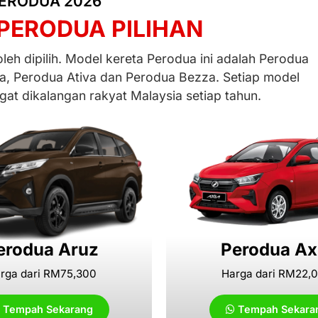
ERODUA 2026
PERODUA PILIHAN
eh dipilih. Model kereta Perodua ini adalah Perodua
a, Perodua Ativa dan Perodua Bezza. Setiap model
at dikalangan rakyat Malaysia setiap tahun.
erodua Aruz
Perodua Ax
rga dari RM75,300
Harga dari RM22,
Tempah Sekarang
Tempah Sekara