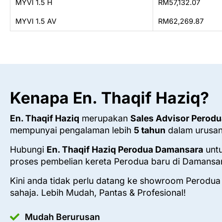
MYVI 1.5 H
RM57,132.07
MYVI 1.5 AV
RM62,269.87
Kenapa En. Thaqif Haziq?
En. Thaqif Haziq
merupakan
Sales Advisor Perod
mempunyai pengalaman lebih
5 tahun
dalam urusan
Hubungi
En. Thaqif Haziq Perodua Damansara
untu
proses pembelian kereta Perodua baru di Damansa
Kini anda tidak perlu datang ke showroom Perodua
sahaja. Lebih Mudah, Pantas & Profesional!
Mudah Berurusan