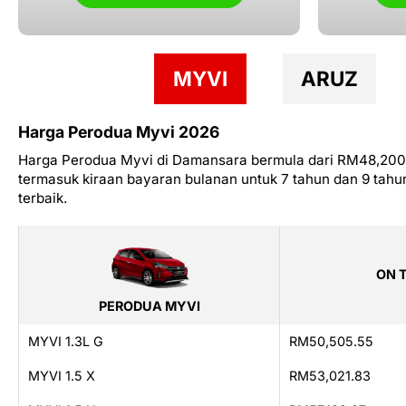
MYVI
ARUZ
Harga Perodua Myvi 2026
Harga Perodua Myvi di Damansara bermula dari RM48,200 u
termasuk kiraan bayaran bulanan untuk 7 tahun dan 9 tah
terbaik.
ON 
PERODUA MYVI
MYVI 1.3L G
RM50,505.55
MYVI 1.5 X
RM53,021.83