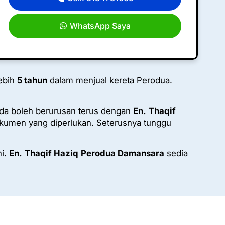
WhatsApp Saya
ebih
5 tahun
dalam menjual kereta Perodua.
da boleh berurusan terus dengan
En.
Thaqif
umen yang diperlukan. Seterusnya tunggu
ni.
En.
Thaqif Haziq
Perodua Damansara
sedia