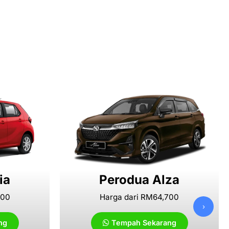
ia
Perodua Alza
000
Harga dari RM64,700
›
ng
Tempah Sekarang