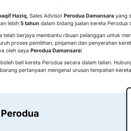
haqif Haziq
, Sales Advisor
Perodua Damansara
yang s
an lebih
5 tahun
dalam bidang jualan kereta Perodua d
ya telah berjaya membantu ribuan pelanggan untuk memi
uruh proses pemilihan, pinjaman dan penyerahan kere
ya oleh saya
Perodua Damansara
!
 boleh beli kereta Perodua secara dalam talian. Hubun
ebarang pertanyaan mengenai urusan tempahan keret
 Perodua