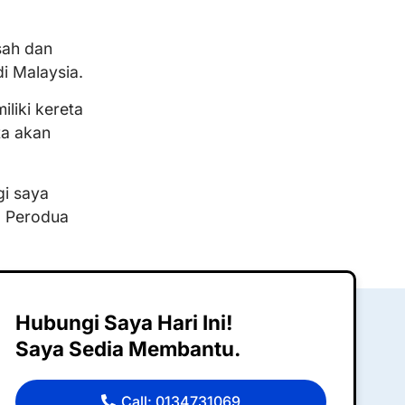
ah dan
i Malaysia.
liki kereta
ta akan
gi saya
a Perodua
Hubungi Saya Hari Ini!
Saya Sedia Membantu.
Call: 0134731069