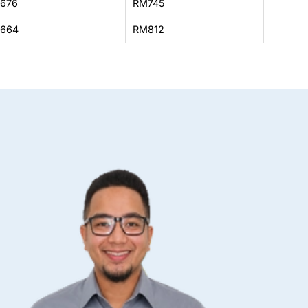
676
RM745
664
RM812