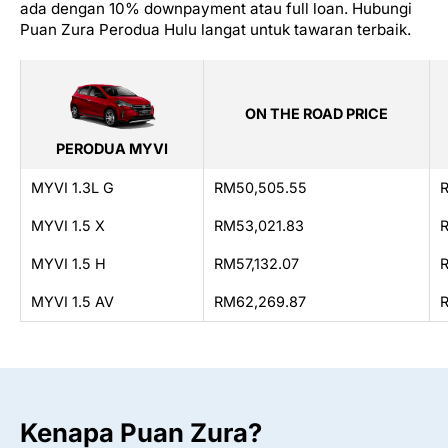
ada dengan 10% downpayment atau full loan. Hubungi
Puan Zura Perodua Hulu langat untuk tawaran terbaik.
ON THE ROAD PRICE
PERODUA MYVI
MYVI 1.3L G
RM50,505.55
MYVI 1.5 X
RM53,021.83
MYVI 1.5 H
RM57,132.07
MYVI 1.5 AV
RM62,269.87
Kenapa Puan Zura?