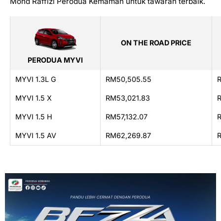
Mohd Raffizi Perodua Kemaman untuk tawaran terbaik.
ON THE ROAD PRICE
PERODUA MYVI
MYVI 1.3L G
RM50,505.55
MYVI 1.5 X
RM53,021.83
MYVI 1.5 H
RM57,132.07
MYVI 1.5 AV
RM62,269.87