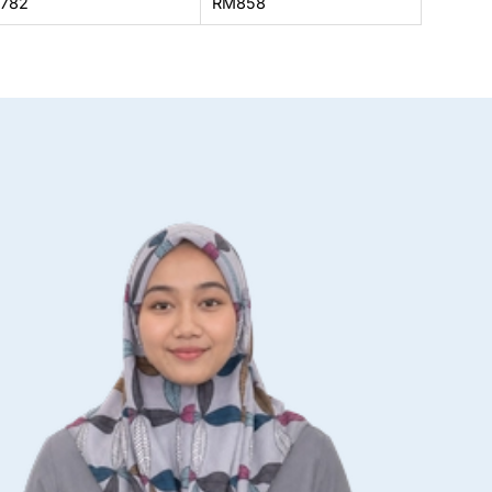
782
RM858