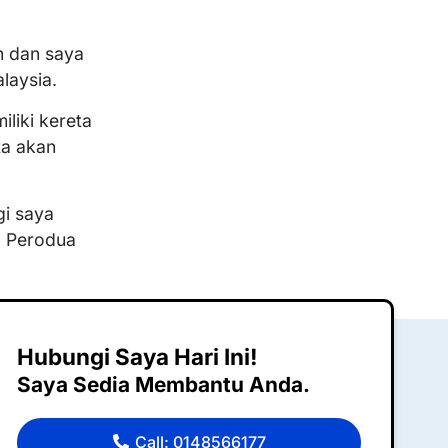
 dan saya
laysia.
liki kereta
ta akan
gi saya
a Perodua
Hubungi Saya Hari Ini!
Saya Sedia Membantu Anda.
Call: 0148566177