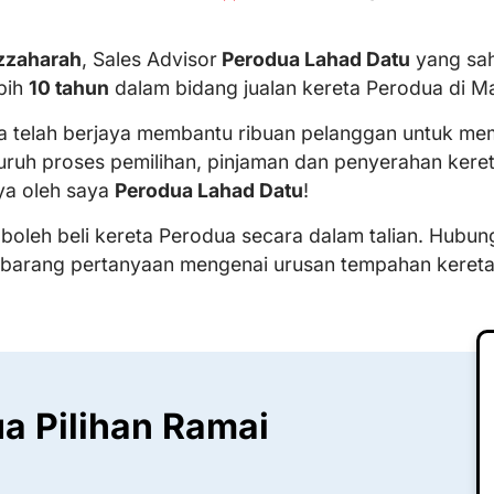
zzaharah
, Sales Advisor
Perodua Lahad Datu
yang sah
bih
10 tahun
dalam bidang jualan kereta Perodua di Ma
ya telah berjaya membantu ribuan pelanggan untuk memi
uruh proses pemilihan, pinjaman dan penyerahan kere
ya oleh saya
Perodua Lahad Datu
!
 boleh beli kereta Perodua secara dalam talian. Hubun
ebarang pertanyaan mengenai urusan tempahan keret
a Pilihan Ramai