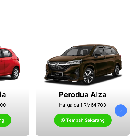
ia
Perodua Alza
000
Harga dari RM64,700
›
ng
Tempah Sekarang