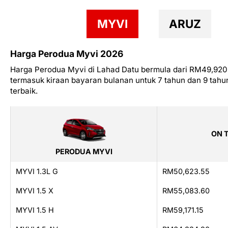
MYVI
ARUZ
Harga Perodua Myvi 2026
Harga Perodua Myvi di Lahad Datu bermula dari RM49,920.
termasuk kiraan bayaran bulanan untuk 7 tahun dan 9 tah
terbaik.
ON 
PERODUA MYVI
MYVI 1.3L G
RM50,623.55
MYVI 1.5 X
RM55,083.60
MYVI 1.5 H
RM59,171.15