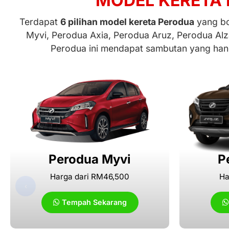
MODEL KERETA 
Terdapat
6 pilihan model kereta Perodua
yang bol
Myvi, Perodua Axia, Perodua Aruz, Perodua Alz
Perodua ini mendapat sambutan yang hang
Perodua Myvi
P
Harga dari RM46,500
Ha
‹
Tempah Sekarang