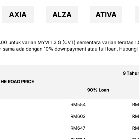
AXIA
ALZA
ATIVA
00 untuk varian MYVI 1.3 G (CVT) sementara varian teratas 1
un sama ada dengan 10% downpayment atau full loan. Hubungi
9 Tahu
THE ROAD PRICE
90% Loan
RM554
RM
RM602
RM
RM647
RM