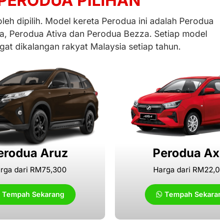
PERODUA PILIHAN
eh dipilih. Model kereta Perodua ini adalah Perodua
a, Perodua Ativa dan Perodua Bezza. Setiap model
at dikalangan rakyat Malaysia setiap tahun.
erodua Aruz
Perodua Ax
rga dari RM75,300
Harga dari RM22,
Tempah Sekarang
Tempah Sekara