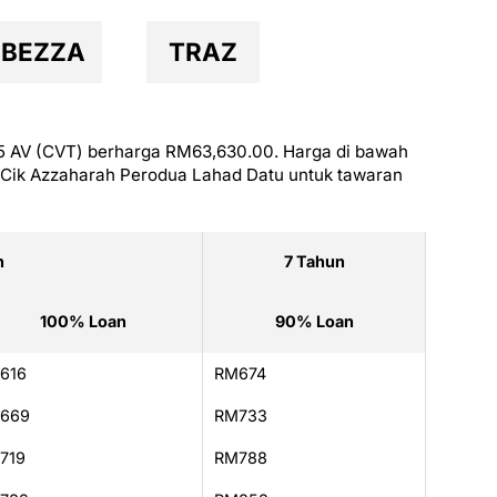
BEZZA
TRAZ
.5 AV (CVT) berharga RM63,630.00. Harga di bawah
 Cik Azzaharah Perodua Lahad Datu untuk tawaran
n
7 Tahun
100% Loan
90% Loan
616
RM674
669
RM733
719
RM788