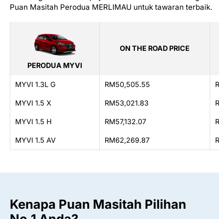
Puan Masitah Perodua MERLIMAU untuk tawaran terbaik.
ON THE ROAD PRICE
PERODUA MYVI
MYVI 1.3L G
RM50,505.55
MYVI 1.5 X
RM53,021.83
MYVI 1.5 H
RM57,132.07
MYVI 1.5 AV
RM62,269.87
Kenapa Puan Masitah Pilihan
No.1 Anda?