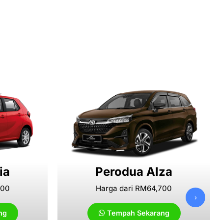
ia
Perodua Alza
000
Harga dari RM64,700
›
ng
Tempah Sekarang