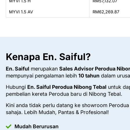
MYVI 1.5 H
RM57,132.07
MYVI 1.5 AV
RM62,269.87
Kenapa En. Saiful?
En. Saiful
merupakan
Sales Advisor Perodua Nibo
mempunyai pengalaman lebih
10 tahun
dalam urusa
Hubungi
En. Saiful Perodua Nibong Tebal
untuk da
pembelian kereta Perodua baru di Nibong Tebal.
Kini anda tidak perlu datang ke showroom Perodua
sahaja. Lebih Mudah, Pantas & Profesional!
Mudah Berurusan