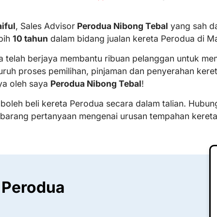
iful
, Sales Advisor
Perodua Nibong Tebal
yang sah d
bih
10 tahun
dalam bidang jualan kereta Perodua di Ma
ya telah berjaya membantu ribuan pelanggan untuk memi
uruh proses pemilihan, pinjaman dan penyerahan kere
ya oleh saya
Perodua Nibong Tebal
!
 boleh beli kereta Perodua secara dalam talian. Hubun
ebarang pertanyaan mengenai urusan tempahan keret
 Perodua