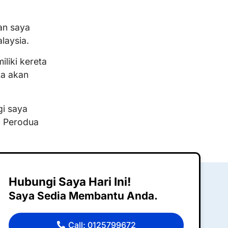
an saya
laysia.
liki kereta
ta akan
gi saya
a Perodua
Hubungi Saya Hari Ini!
Saya Sedia Membantu Anda.
Call: 0125799672