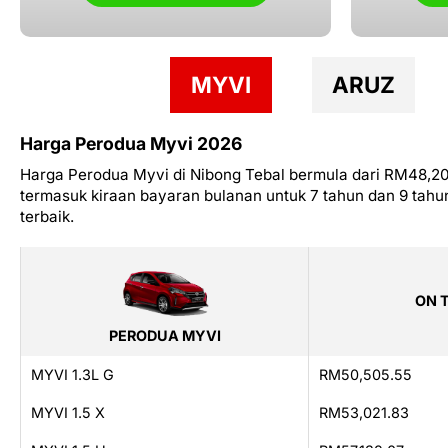
MYVI
ARUZ
Harga Perodua Myvi 2026
Harga Perodua Myvi di Nibong Tebal bermula dari RM48,200
termasuk kiraan bayaran bulanan untuk 7 tahun dan 9 tahu
terbaik.
ON 
PERODUA MYVI
MYVI 1.3L G
RM50,505.55
MYVI 1.5 X
RM53,021.83