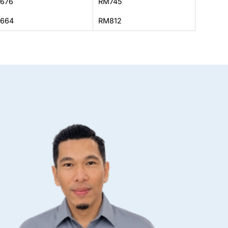
676
RM745
664
RM812