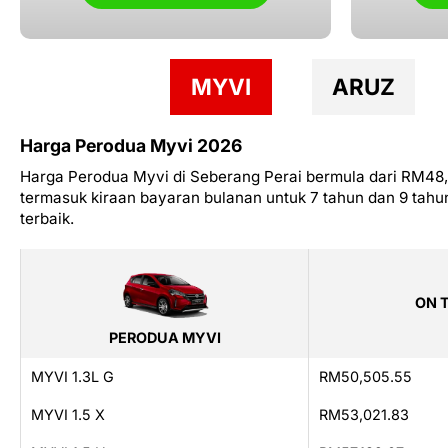
MYVI
ARUZ
Harga Perodua Myvi 2026
Harga Perodua Myvi di Seberang Perai bermula dari RM48,2
termasuk kiraan bayaran bulanan untuk 7 tahun dan 9 tah
terbaik.
ON 
PERODUA MYVI
MYVI 1.3L G
RM50,505.55
MYVI 1.5 X
RM53,021.83