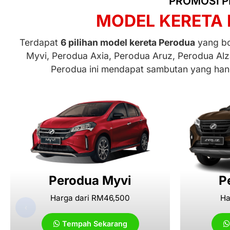
PROMOSI P
MODEL KERETA 
Terdapat
6 pilihan model kereta Perodua
yang bol
Myvi, Perodua Axia, Perodua Aruz, Perodua Alz
Perodua ini mendapat sambutan yang hang
Perodua Myvi
P
Harga dari RM46,500
Ha
‹
Tempah Sekarang