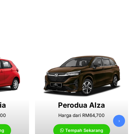
ia
Perodua Alza
000
Harga dari RM64,700
›
ng
Tempah Sekarang