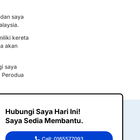
 dan saya
laysia.
liki kereta
ta akan
gi saya
a Perodua
Hubungi Saya Hari Ini!
Saya Sedia Membantu.
Call: 0165577093