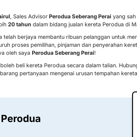
irul
, Sales Advisor
Perodua Seberang Perai
yang sah
bih
20 tahun
dalam bidang jualan kereta Perodua di Ma
ya telah berjaya membantu ribuan pelanggan untuk memi
uruh proses pemilihan, pinjaman dan penyerahan kere
ya oleh saya
Perodua Seberang Perai
!
 boleh beli kereta Perodua secara dalam talian. Hubun
ebarang pertanyaan mengenai urusan tempahan keret
 Perodua