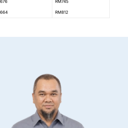
676
RM745
664
RM812