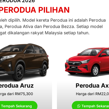
ERODUA 2026
PERODUA PILIHAN
eh dipilih. Model kereta Perodua ini adalah Perodua
a, Perodua Ativa dan Perodua Bezza. Setiap model
at dikalangan rakyat Malaysia setiap tahun.
erodua Aruz
Perodua Ax
rga dari RM75,300
Harga dari RM22,
Tempah Sekarang
Tempah Sekara