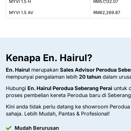
MYVI 1.5 H
RM57,132.07
MYVI 1.5 AV
RM62,269.87
Kenapa En. Hairul?
En. Hairul
merupakan
Sales Advisor Perodua Sebe
mempunyai pengalaman lebih
20 tahun
dalam urusa
Hubungi
En. Hairul Perodua Seberang Perai
untuk 
proses pembelian kereta Perodua baru di Seberang 
Kini anda tidak perlu datang ke showroom Perodua
sahaja. Lebih Mudah, Pantas & Profesional!
Mudah Berurusan