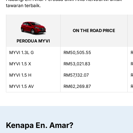
tawaran terbaik.
ON THE ROAD PRICE
PERODUA MYVI
MYVI 1.3L G
RM50,505.55
MYVI 1.5 X
RM53,021.83
MYVI 1.5 H
RM57,132.07
MYVI 1.5 AV
RM62,269.87
Kenapa En. Amar?