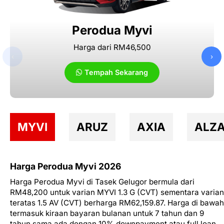
Perodua Myvi
Harga dari RM46,500
‹
›
Tempah Sekarang
MYVI
ARUZ
AXIA
ALZ
Harga Perodua Myvi 2026
Harga Perodua Myvi di Tasek Gelugor bermula dari
RM48,200 untuk varian MYVI 1.3 G (CVT) sementara varian
teratas 1.5 AV (CVT) berharga RM62,159.87. Harga di bawah
termasuk kiraan bayaran bulanan untuk 7 tahun dan 9
tahun sama ada dengan 10% downpayment atau full loan.