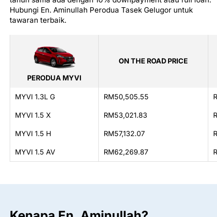
Hubungi En. Aminullah Perodua Tasek Gelugor untuk
tawaran terbaik.
ON THE ROAD PRICE
PERODUA MYVI
MYVI 1.3L G
RM50,505.55
MYVI 1.5 X
RM53,021.83
MYVI 1.5 H
RM57,132.07
MYVI 1.5 AV
RM62,269.87
Kenapa En. Aminullah?